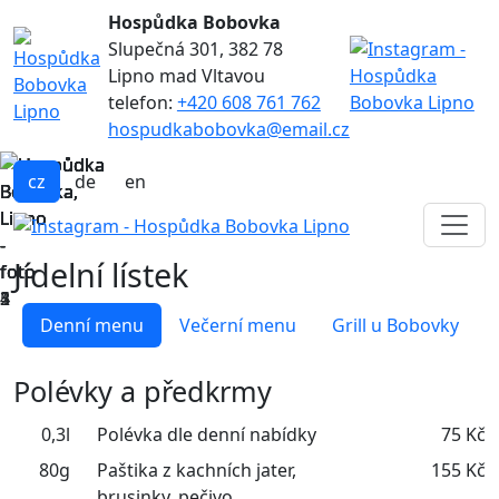
Hospůdka Bobovka
Slupečná 301, 382 78
Lipno mad Vltavou
telefon:
+420 608 761 762
hospudkabobovka@email.cz
cz
de
en
Jídelní lístek
Denní menu
Večerní menu
Grill u Bobovky
Polévky a předkrmy
0,3l
Polévka dle denní nabídky
75 Kč
80g
Paštika z kachních jater,
155 Kč
brusinky, pečivo