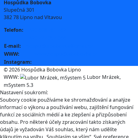
Hospůdka Bobovka
Slupečná 301
382 78 Lipno nad Vltavou
Telefon:
+420 608 761 762
+420 777 957 066
E-mail:
hospudkabobovka@email.cz
WWW:
www.hospudkabobovka.cz
Instagram:
hospudka_bobovka
© 2026 Hospůdka Bobovka Lipno
WWW:
Lubor Mrázek,
mSystem 5.3
Nastavení soukromí:
Soubory cookie používáme ke shromažďování a analýze
informací o výkonu a používání webu, zajištění fungování
funkcí ze sociálních médií a ke zlepšení a přizpůsobení
obsahu. Pro některé účely zpracování takto získaných
údajů je vyžadován Váš souhlas, který nám udělíte
kliknutím na volbu „Souhlasím se vším“. Své preference