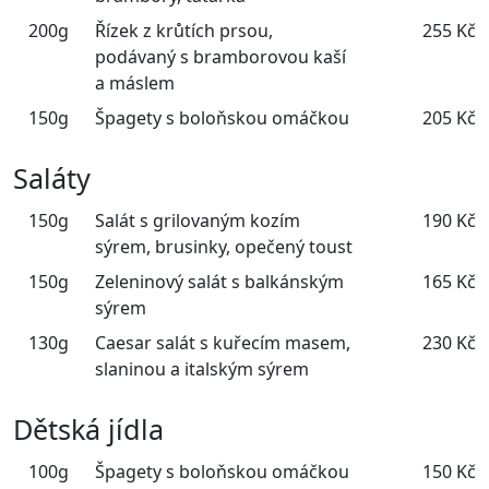
200g
Řízek z krůtích prsou,
255 Kč
podávaný s bramborovou kaší
a máslem
150g
Špagety s boloňskou omáčkou
205 Kč
Saláty
150g
Salát s grilovaným kozím
190 Kč
sýrem, brusinky, opečený toust
150g
Zeleninový salát s balkánským
165 Kč
sýrem
130g
Caesar salát s kuřecím masem,
230 Kč
slaninou a italským sýrem
Dětská jídla
100g
Špagety s boloňskou omáčkou
150 Kč