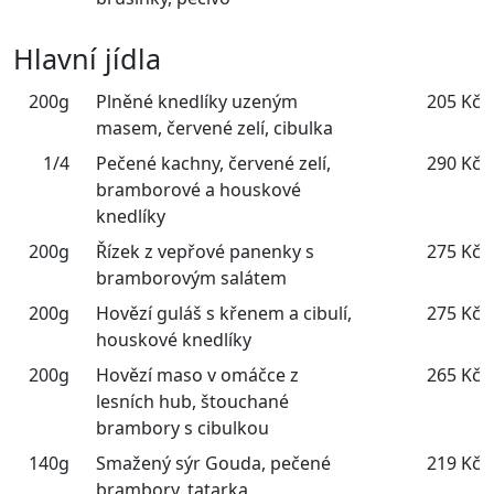
Hlavní jídla
200g
Plněné knedlíky uzeným
205 Kč
masem, červené zelí, cibulka
1/4
Pečené kachny, červené zelí,
290 Kč
bramborové a houskové
knedlíky
200g
Řízek z vepřové panenky s
275 Kč
bramborovým salátem
200g
Hovězí guláš s křenem a cibulí,
275 Kč
houskové knedlíky
200g
Hovězí maso v omáčce z
265 Kč
lesních hub, štouchané
brambory s cibulkou
140g
Smažený sýr Gouda, pečené
219 Kč
brambory, tatarka