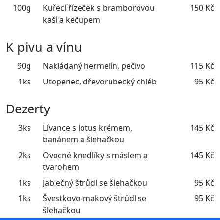
100g
Kuřecí řízeček s bramborovou
150 Kč
kaší a kečupem
K pivu a vínu
90g
Nakládaný hermelín, pečivo
115 Kč
1ks
Utopenec, dřevorubecký chléb
95 Kč
Dezerty
3ks
Lívance s lotus krémem,
145 Kč
banánem a šlehačkou
2ks
Ovocné knedlíky s máslem a
145 Kč
tvarohem
1ks
Jablečný štrůdl se šlehačkou
95 Kč
1ks
Švestkovo-makový štrůdl se
95 Kč
šlehačkou